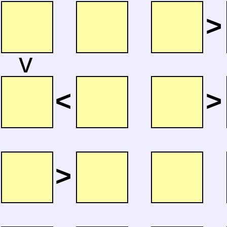
>
v
<
>
>