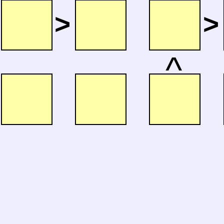
>
>
^