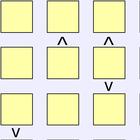
^
^
v
v