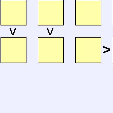
v
v
>