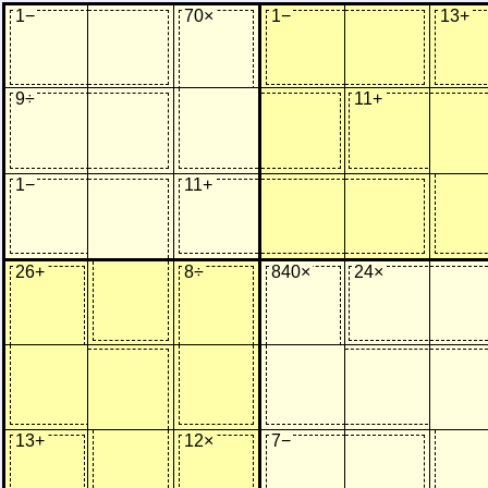
1−
70×
1−
13+
9
÷
11+
1−
11+
26+
8
÷
840×
24×
13+
12×
7−