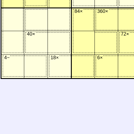
84×
360×
40×
72×
4−
18×
6×